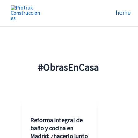
Ir
al
home
contenido
#ObrasEnCasa
Reforma
integral
Reforma integral de
de
baño y cocina en
baño
Madrid: ¿hacerlo junto