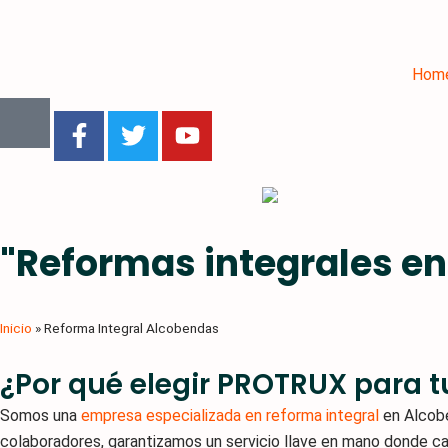
Hom
F
T
Y
a
w
o
c
i
u
e
t
t
b
t
u
o
e
b
"Reformas integrales e
o
r
e
k
-
f
Inicio
»
Reforma Integral Alcobendas
¿Por qué elegir PROTRUX para t
Somos una
empresa especializada en reforma integral
en Alcobe
colaboradores, garantizamos un servicio llave en mano donde cada