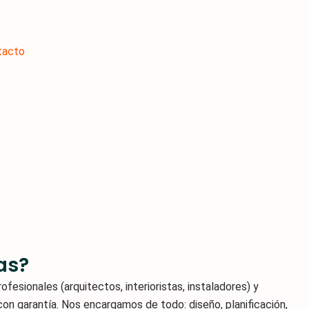
tacto
as?
esionales (arquitectos, interioristas, instaladores) y
con garantía. Nos encargamos de todo: diseño, planificación,