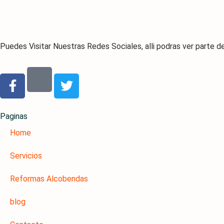
Puedes Visitar Nuestras Redes Sociales, alli podras ver parte 
F
T
a
w
c
i
e
t
Paginas
b
t
Home
o
e
o
r
Servicios
k
-
Reformas Alcobendas
f
blog