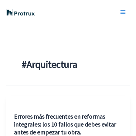
Ir
al
contenido
#Arquitectura
Errores
más
Errores más frecuentes en reformas
frecuentes
integrales: los 10 fallos que debes evitar
en
antes de empezar tu obra.
reformas