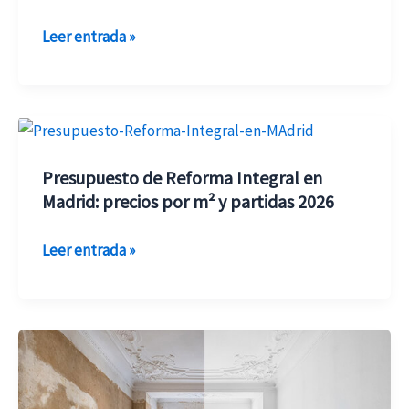
integrales:
Leer entrada »
los
10
fallos
que
Presupuesto
debes
de
evitar
Presupuesto de Reforma Integral en
Reforma
antes
Madrid: precios por m² y partidas 2026
Integral
de
en
Leer entrada »
empezar
Madrid:
tu
precios
obra.
por
m²
Cómo
y
Hacer
partidas
una