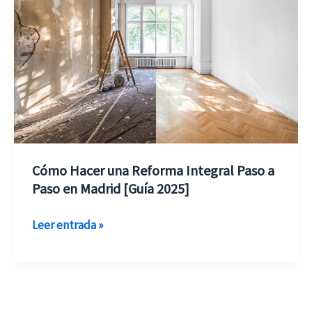
2026
Reforma
Integral
Paso
a
Paso
en
Madrid
[Guía
2025]
Cómo Hacer una Reforma Integral Paso a
Paso en Madrid [Guía 2025]
Leer entrada »