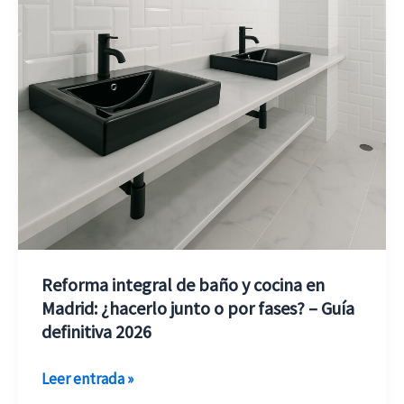
cocina
en
Madrid:
¿hacerlo
junto
o
por
fases?
–
Guía
definitiva
Reforma integral de baño y cocina en
2026
Madrid: ¿hacerlo junto o por fases? – Guía
definitiva 2026
Leer entrada »