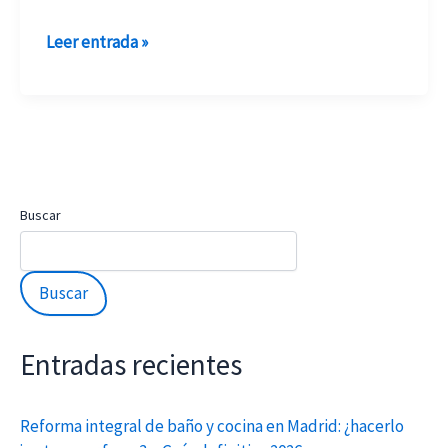
7
Leer entrada »
Soluciones
Reales
y
Efectivas
para
Eliminarlas
Buscar
en
2026
Buscar
Entradas recientes
Reforma integral de baño y cocina en Madrid: ¿hacerlo