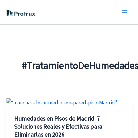
Ir
al
contenido
#TratamientoDeHumedade
Humedades
en
Humedades en Pisos de Madrid: 7
Pisos
Soluciones Reales y Efectivas para
de
Eliminarlas en 2026
Madrid: